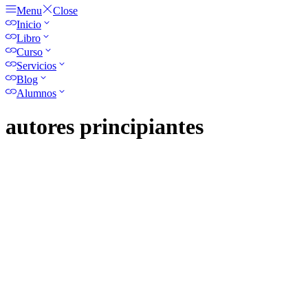
Menu
Close
Inicio
Libro
Curso
Servicios
Blog
Alumnos
autores principiantes