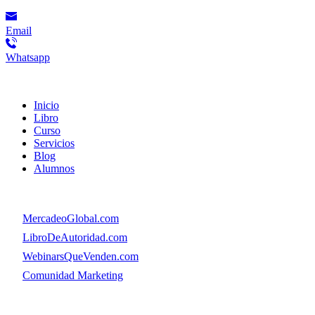
Email
Whatsapp
Menú
Inicio
Libro
Curso
Servicios
Blog
Alumnos
Menú
👉
MercadeoGlobal.com
👉
LibroDeAutoridad.com
👉
WebinarsQueVenden.com
👉
Comunidad Marketing
© Copyright. MercadeoGlobal.com Todos los Derechos Reservado