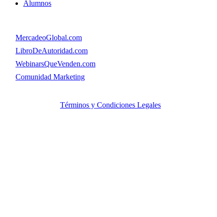
Alumnos
Menú
👉
MercadeoGlobal.com
👉
LibroDeAutoridad.com
👉
WebinarsQueVenden.com
👉
Comunidad Marketing
© Copyright. MercadeoGlobal.com Todos los Derechos
Reservados |
Términos y Condiciones Legales