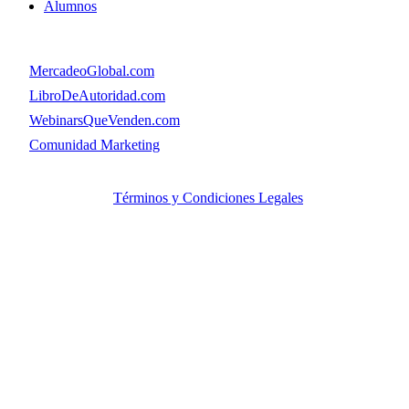
Alumnos
Menú
👉
MercadeoGlobal.com
👉
LibroDeAutoridad.com
👉
WebinarsQueVenden.com
👉
Comunidad Marketing
© Copyright. MercadeoGlobal.com Todos los Derechos
Reservados |
Términos y Condiciones Legales