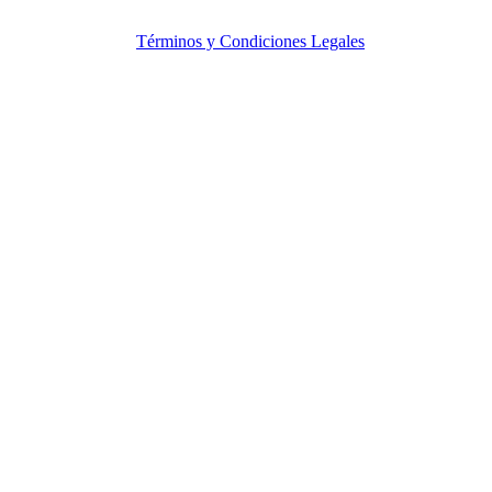
© Copyright. MercadeoGlobal.com Todos los Derechos
Reservados |
Términos y Condiciones Legales