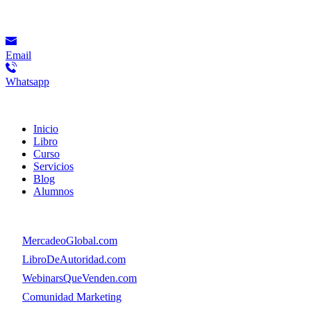
Contacto
Email
Whatsapp
Menú
Inicio
Libro
Curso
Servicios
Blog
Alumnos
Menú
👉
MercadeoGlobal.com
👉
LibroDeAutoridad.com
👉
WebinarsQueVenden.com
👉
Comunidad Marketing