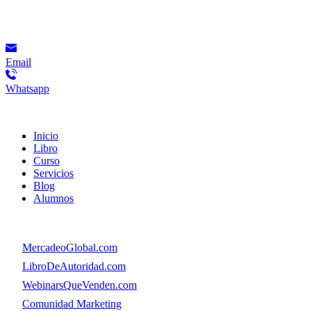
Contacto
Email
Whatsapp
Menú
Inicio
Libro
Curso
Servicios
Blog
Alumnos
Menú
👉
MercadeoGlobal.com
👉
LibroDeAutoridad.com
👉
WebinarsQueVenden.com
👉
Comunidad Marketing