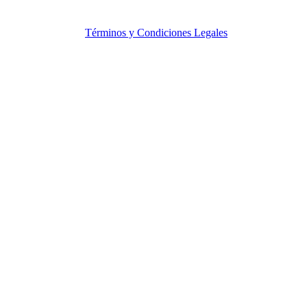
© Copyright. MercadeoGlobal.com Todos los Derechos
Reservados |
Términos y Condiciones Legales