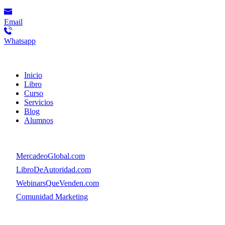
Email
Whatsapp
Menú
Inicio
Libro
Curso
Servicios
Blog
Alumnos
Menú
👉
MercadeoGlobal.com
👉
LibroDeAutoridad.com
👉
WebinarsQueVenden.com
👉
Comunidad Marketing
© Copyright. MercadeoGlobal.com Todos los Derechos Reservado