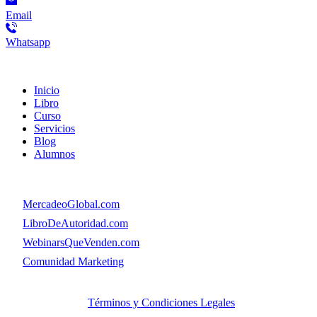
Email
Whatsapp
Menú
Inicio
Libro
Curso
Servicios
Blog
Alumnos
Menú
👉
MercadeoGlobal.com
👉
LibroDeAutoridad.com
👉
WebinarsQueVenden.com
👉
Comunidad Marketing
© Copyright. MercadeoGlobal.com Todos los Derechos
Reservados |
Términos y Condiciones Legales