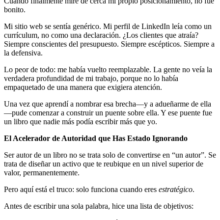
Cuando finalmente miré de cerca mi propio posicionamiento, no fue
bonito.
Mi sitio web se sentía genérico. Mi perfil de LinkedIn leía como un
currículum, no como una declaración. ¿Los clientes que atraía?
Siempre conscientes del presupuesto. Siempre escépticos. Siempre a
la defensiva.
Lo peor de todo: me había vuelto reemplazable. La gente no veía la
verdadera profundidad de mi trabajo, porque no lo había
empaquetado de una manera que exigiera atención.
Una vez que aprendí a nombrar esa brecha—y a adueñarme de ella
—pude comenzar a construir un puente sobre ella. Y ese puente fue
un libro que nadie más podía escribir más que yo.
El Acelerador de Autoridad que Has Estado Ignorando
Ser autor de un libro no se trata solo de convertirse en “un autor”. Se
trata de diseñar un activo que te reubique en un nivel superior de
valor, permanentemente.
Pero aquí está el truco: solo funciona cuando eres
estratégico
.
Antes de escribir una sola palabra, hice una lista de objetivos: