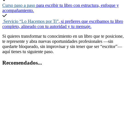
Curso paso a paso
para escribir tu libro con estructura, enfoque y
acompañamiento.
Servicio “Lo Hacemos por Ti”
, si prefieres que escribamos tu libro
completo, alineado con tu autoridad y tu mensaje.
Si quieres transformar tu conocimiento en un libro que te posicione,
te represente y abra nuevas oportunidades profesionales —sin
quedarte bloqueado, sin improvisar y sin tener que ser “escritor”—
aquí tienes tu siguiente paso.
Recomendados...