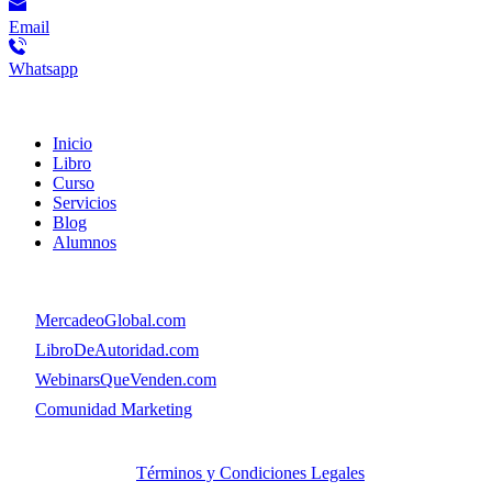
Email
Whatsapp
Menú
Inicio
Libro
Curso
Servicios
Blog
Alumnos
Menú
👉
MercadeoGlobal.com
👉
LibroDeAutoridad.com
👉
WebinarsQueVenden.com
👉
Comunidad Marketing
© Copyright. MercadeoGlobal.com Todos los Derechos
Reservados |
Términos y Condiciones Legales