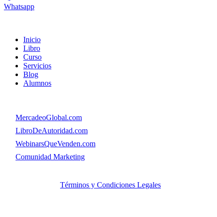
Whatsapp
Menú
Inicio
Libro
Curso
Servicios
Blog
Alumnos
Menú
👉
MercadeoGlobal.com
👉
LibroDeAutoridad.com
👉
WebinarsQueVenden.com
👉
Comunidad Marketing
© Copyright. MercadeoGlobal.com Todos los Derechos
Reservados |
Términos y Condiciones Legales