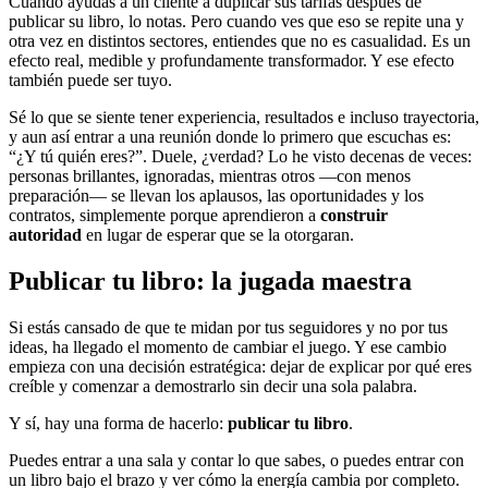
Cuando ayudas a un cliente a duplicar sus tarifas después de
publicar su libro, lo notas. Pero cuando ves que eso se repite una y
otra vez en distintos sectores, entiendes que no es casualidad. Es un
efecto real, medible y profundamente transformador. Y ese efecto
también puede ser tuyo.
Sé lo que se siente tener experiencia, resultados e incluso trayectoria,
y aun así entrar a una reunión donde lo primero que escuchas es:
“¿Y tú quién eres?”. Duele, ¿verdad? Lo he visto decenas de veces:
personas brillantes, ignoradas, mientras otros —con menos
preparación— se llevan los aplausos, las oportunidades y los
contratos, simplemente porque aprendieron a
construir
autoridad
en lugar de esperar que se la otorgaran.
Publicar tu libro: la jugada maestra
Si estás cansado de que te midan por tus seguidores y no por tus
ideas, ha llegado el momento de cambiar el juego. Y ese cambio
empieza con una decisión estratégica: dejar de explicar por qué eres
creíble y comenzar a demostrarlo sin decir una sola palabra.
Y sí, hay una forma de hacerlo:
publicar tu libro
.
Puedes entrar a una sala y contar lo que sabes, o puedes entrar con
un libro bajo el brazo y ver cómo la energía cambia por completo.