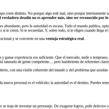
mpo corre distinto. No porque algo esté mal, sino porque internamente 
l verdadero desafío no es aprender más, sino ser reconocido por lo
 es abundante, pero la autoridad es escasa. Todo el mundo publica, opi
 si te creen. Si te recuerdan. Y, sobre todo, si te eligen cuando llega e
racional y se convierte en una
ventaja estratégica real
.
 y ganar experiencia era suficiente. Que el mercado, tarde o temprano, 
stá saturado de gente competente… pero hambriento de referentes claros
iterio, con una visión coherente del mundo y del problema que ayudan a 
 marca personal es el vehículo; la autoridad es el destino. Puedes tene
ue se trata de inventar un personaje. De exagerar logros, pulir defecto