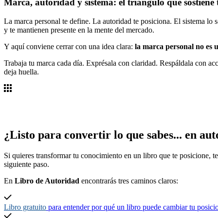
Marca, autoridad y sistema: el triángulo que sostiene
La marca personal te define. La autoridad te posiciona. El sistema lo s
y te mantienen presente en la mente del mercado.
Y aquí conviene cerrar con una idea clara:
la marca personal no es u
Trabaja tu marca cada día. Exprésala con claridad. Respáldala con ac
deja huella.
¿Listo para convertir lo que sabes... en
aut
Si quieres transformar tu conocimiento en un libro que te posicione, 
siguiente paso.
En
Libro de Autoridad
encontrarás tres caminos claros:
Libro gratuito
para entender por qué un libro puede cambiar tu posic