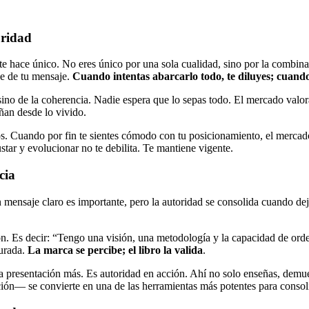
oridad
 hace único. No eres único por una sola cualidad, sino por la combinaci
eje de tu mensaje.
Cuando intentas abarcarlo todo, te diluyes; cuando 
sino de la coherencia. Nadie espera que lo sepas todo. El mercado valora
ñan desde lo vivido.
íos. Cuando por fin te sientes cómodo con tu posicionamiento, el merc
ustar y evolucionar no te debilita. Te mantiene vigente.
cia
ensaje claro es importante, pero la autoridad se consolida cuando de
ón. Es decir: “Tengo una visión, una metodología y la capacidad de orden
turada.
La marca se percibe; el libro la valida
.
 presentación más. Es autoridad en acción. Ahí no solo enseñas, demue
ción— se convierte en una de las herramientas más potentes para consol