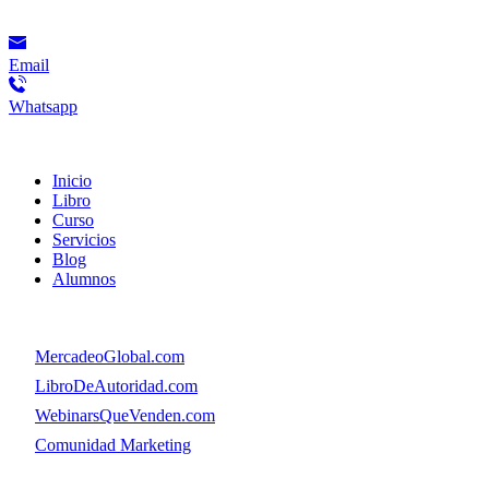
Contacto
Email
Whatsapp
Menú
Inicio
Libro
Curso
Servicios
Blog
Alumnos
Menú
👉
MercadeoGlobal.com
👉
LibroDeAutoridad.com
👉
WebinarsQueVenden.com
👉
Comunidad Marketing
© Copyright. MercadeoGlobal.com Todos los Derechos